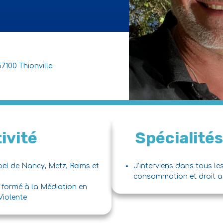
57100 Thionville
ivité
Spécialités
ppel de Nancy, Metz, Reims et
J’interviens dans tous le
consommation et droit ad
 formé à la Médiation en
Violente