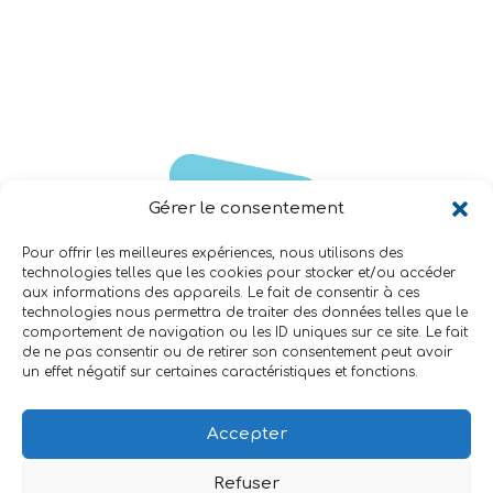
Gérer le consentement
Pour offrir les meilleures expériences, nous utilisons des
technologies telles que les cookies pour stocker et/ou accéder
aux informations des appareils. Le fait de consentir à ces
technologies nous permettra de traiter des données telles que le
Contact
Maison de l'Avocat - 4, rue de la Garde 57000
comportement de navigation ou les ID uniques sur ce site. Le fait
METZ
07 66 95 12 68
mediation@cmim-asso.fr
de ne pas consentir ou de retirer son consentement peut avoir
un effet négatif sur certaines caractéristiques et fonctions.
CMIM
Centre de Médiation – Médiateurs à Metz
La médiation
Accepter
Le rôle du médiateur
Les médiateurs
Coût de la médiation
Refuser