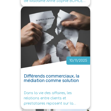
de Madame Anne Sophie BÖHLER
titulaire du diplôme […]
10/11/2025
Différends commerciaux, la
médiation comme solution
Dans la vie des affaires, les
relations entre clients et
prestataires reposent sur la
confiance et la clarté des