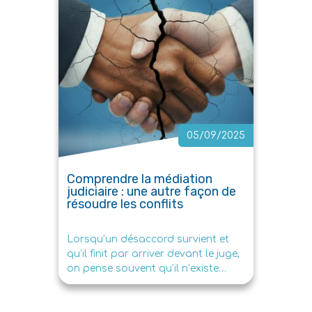
importants. Malgré […]
05/09/2025
Comprendre la médiation
judiciaire : une autre façon de
résoudre les conflits
Lorsqu’un désaccord survient et
qu’il finit par arriver devant le juge,
on pense souvent qu’il n’existe
qu’une seule issue : […]