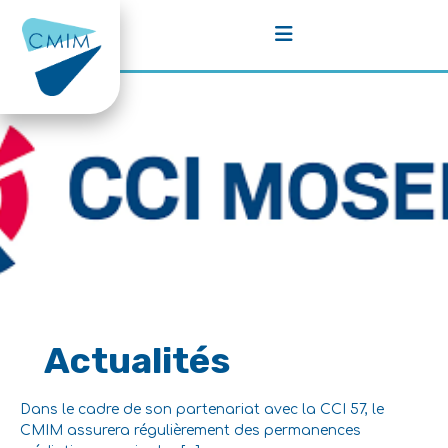
A
l
l
e
r
a
CMIM
u
Centre de
c
Médiation –
o
Médiateurs à Metz
n
t
e
n
u
Actualités
Dans le cadre de son partenariat avec la CCI 57, le
CMIM assurera régulièrement des permanences